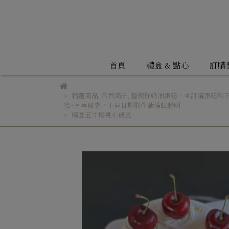
首頁
禮盒 & 點心
訂購
精選商品
,
首頁商品
,
整模鮮奶油蛋糕，＊訂購蛋糕均
蜜・月享優惠，不同日期取件請備註說明
橢圓五寸櫻桃小戚風