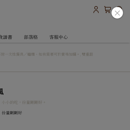
食譜書
部落格
客服中心
不附一次性餐具／蠟燭、如有需要可於賣場加購。
,
雙重甜
風
，小小的吃，份量剛剛好。
，份量剛剛好