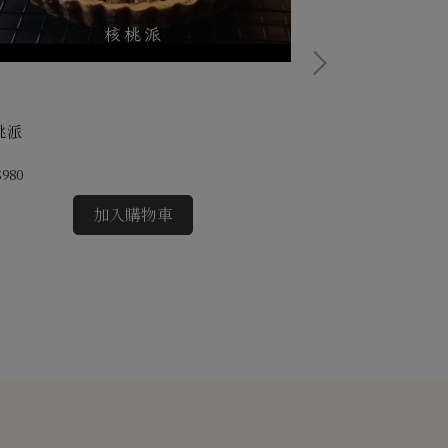
秋日微醺・
桃派
鹽味焦糖無花果
980
NT$1,535
加入購物車