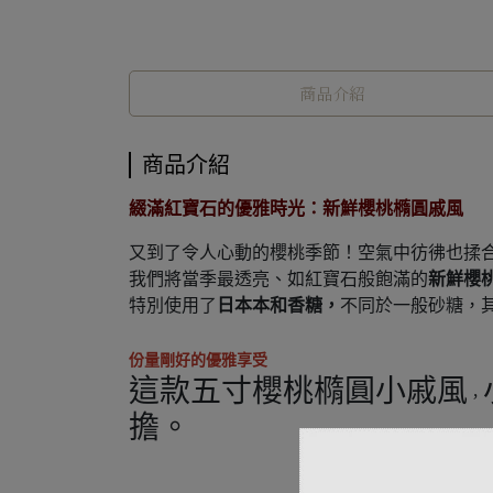
商品介紹
商品介紹
綴滿紅寶石的優雅時光：新鮮櫻桃橢圓戚風
又到了令人心動的櫻桃季節！空氣中彷彿也揉
我們將當季最透亮、如紅寶石般飽滿的
新鮮櫻
特別使用了
日本本和香糖，
不同於一般砂糖，
份量剛好的優雅享受
這款五寸櫻桃橢圓小戚風
，
擔。