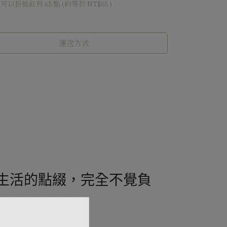
 」可以折抵紅利
65
點 (約等於
NT$65
)
運送方式
生活的點綴，完全不覺負