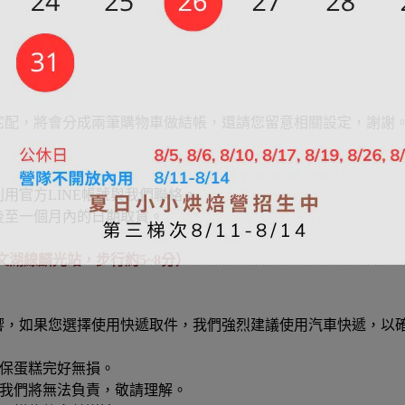
宅配，將會分成兩筆購物車做結帳，還請您留意相關設定，謝謝
用官方LINE帳號與我們聯絡。
後至一個月內的日期取貨。
文湖線麟光站，步行約5~8分）
響，如果您選擇使用快遞取件，我們強烈建議使用汽車快遞，以
保蛋糕完好無損。
我們將無法負責，敬請理解。