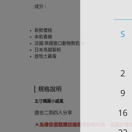
成分：
新鮮櫻桃
本和香糖
法國/英國進口動物鮮奶油
日本鳥越製粉
放牧土雞蛋
規格說明
五寸橢圓小戚風
適合二到四人分享
＊為確保蛋糕運送過程的狀態完整，建議自備