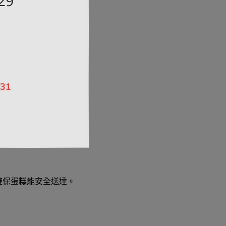
。
確保蛋糕能安全送達。