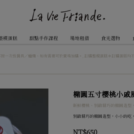
整模蛋糕
甜點手作課程
場地租借
食光選物
不附一次性餐具／蠟燭、如有需要可於賣場加購。
,
訂購整模蛋糕＊訂購蛋糕均
橢圓五寸櫻桃小戚
新鮮櫻桃、別緻精巧的橢圓造型
別緻精巧的橢圓造型，小小的吃
NT$650