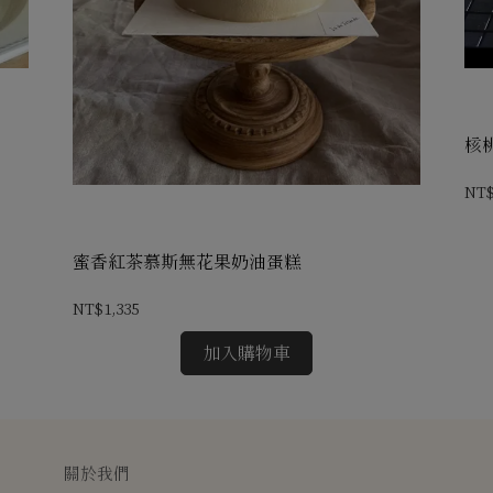
核
NT$
蜜香紅茶慕斯無花果奶油蛋糕
NT$1,335
加入購物車
關於我們