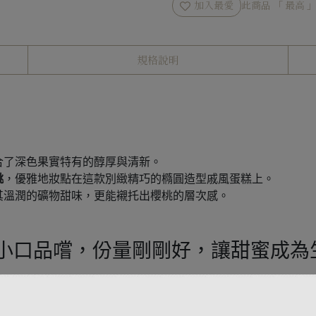
加入最愛
此商品 「 最高
規格說明
合了深色果實特有的醇厚與清新。
桃
，優雅地妝點在這款別緻精巧的橢圓造型戚風蛋糕上。
其溫潤的礦物甜味，更能襯托出櫻桃的層次感。
小口品嚐，份量剛剛好，讓甜蜜成為