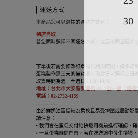
運送方式
本商品您可以選擇的運送方式有：
到店自取
若您同時選擇不同運送方式，或是不同溫層的
下單後若需要修改訂單的日期與時間，請多加利
蛋糕製作需三天的備貨期，取貨日可選擇三日
取貨時間為週一至週日 11:00-19:00
地址：台北市大安區臥龍街267-7號一樓（捷運
電話：02-2732-4159
--------------
由於鮮奶油蛋糕較為柔軟且易受擠壓或震動影
請注意：
•
我們會在蛋糕交付給快遞司機前進行確認，確
•
一旦蛋糕離開門市，若在運送途中發生損壞，